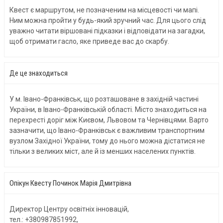
Квест є маршрутом, не позначеним на місцевості чи мапі.
Ним можна пройти у будь-який зручний час. Для цього слід
уважно читати віршовані підказки і відповідати на загадки,
щоб отримати гасло, яке приведе вас до скарбу.
Де це знаходиться
У м. Івано-Франківськ, що розташоване в західній частині
України, в Івано-Франківській області. Місто знаходиться на
перехресті доріг між Києвом, Львовом та Чернівцями. Варто
зазначити, що Івано-Франківськ є важливим транспортним
вузлом Західної України, тому до нього можна дістатися не
тільки з великих міст, але й із менших населених пунктів.
Oпікун Квесту Починок Марія Дмитрівна
Директор Центру освітніх інновацій,
тел.: +380987851992,