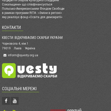
«Відкриття скарбів культурної спадщини
Сокальщини» що співфінансується
Польсько-Американським Фондом Свободи
в рамках програми RITA - «Зміни в регіоні»
яку реалізує фонд «Освіта для демократії»
КОНТАКТИ
КВЕСТИ: ВІДКРИВАЄМО СКАРБИ УКРАЇНИ
Чорновола 4, кім.1
79019
Львів
Україна
inform@questy.org.ua
СОЦІАЛЬНІ МЕРЕЖІ