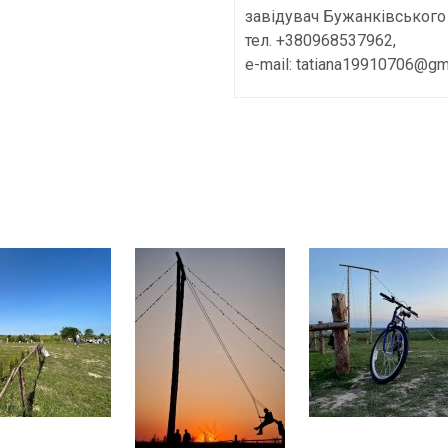
завідувач Бужанківського 
тел. +380968537962,
e-mail: tatiana19910706@gm