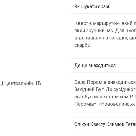
Як шукати скарб
Квест є маршрутом, який п
який зручний час. Для цьог
відповідати на загадки, щ
скарбу.
Де це знаходиться
Село Поромів знаходиться 
і Центральній, 1Б
Західний Буг. До сусідньо
автобусом автошляхом Р 1
Поромів», «Нововолинськ 
Oпікун Квесту Климюк Тетя